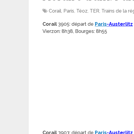
Corail
,
Paris
,
Téoz
,
TER
,
Trains de la r
Corail
3905: départ de
Paris
-Austerlitz
Vierzon: 8h38, Bourges: 8h55
Corail
3903: départ de
Paris
-Austerlitz