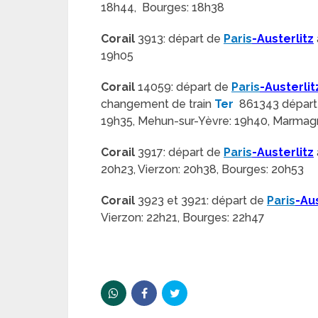
18h44, Bourges: 18h38
Corail
3913: départ de
Paris
-Austerlitz
19h05
Corail
14059: départ de
Paris
-Austerlit
changement de train
Ter
861343 départ à
19h35, Mehun-sur-Yèvre: 19h40, Marmagn
Corail
3917: départ de
Paris
-Austerlitz
20h23, Vierzon: 20h38, Bourges: 20h53
Corail
3923 et 3921: départ de
Paris
-Aus
Vierzon: 22h21, Bourges: 22h47