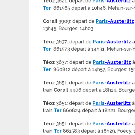
Téoz
3621: départ de
Paris
-Austerlitz
à
Ter
861565 départ à 10h46, Mehun-sur-Y
Corail
3909: départ de
Paris
-Austerlitz
13h45, Bourges: 14h03
Téoz
3637: départ de
Paris
-Austerlitz
à
Ter
861573 départ à 14h31, Mehun-sur-Y
Téoz
3637: départ de
Paris
-Austerlitz
à
Ter
860812 départ à 14h57, Bourges: 15
Téoz
3651: départ de
Paris
-Austerlitz
à
train
Corail
4406 départ à 18h14, Bourge
Téoz
3651: départ de
Paris
-Austerlitz
à
train
Ter
860824 départ à 18h21, Bourge
Téoz
3651: départ de
Paris
-Austerlitz
à
train
Ter
861583 départ à 18h29, Foëcy: