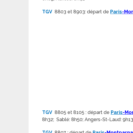
TGV
8803 et 8903: départ de
Paris
-Mo
TGV
8805 et 8105 : départ de
Paris
-Mo
8h32; Sablé: 8h50; Angers-St-Laud: 9h13
TGV
8807 : départ de
Paris
-Montparn