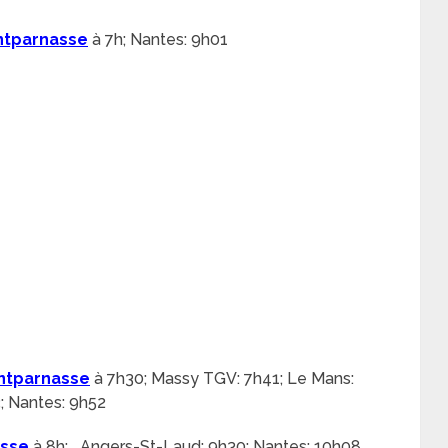
ntparnasse
à 7h; Nantes: 9h01
ntparnasse
à 7h30; Massy TGV: 7h41; Le Mans:
; Nantes: 9h52
asse
à 8h; Angers-St-Laud: 9h30; Nantes: 10h08