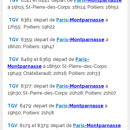
TGV
8141 et 8441: départ de
Paris
-Montparnasse
à 15h15; St-Pierre-des-Corps: 16h14; Poitiers: 16h52
TGV
8361: départ de
Paris
-Montparnasse
à
17h55; Poitiers: 19h22
TGV
8359: départ de
Paris
-Montparnasse
à
18h20; Poitiers: 19h47
TGV
8469 et 8369: départ de
Paris
-
Montparnasse
à 18h50; St-Pierre-des-Corps:
19h49; Châtellerault: 20h16; Poitiers: 20h33
TGV
8377: départ de
Paris
-Montparnasse
à
19h30; St-Pierre-des-Corps: 20h28; Poitiers: 21h07
TGV
8479: départ de
Paris
-Montparnasse
à
19h50; Poitiers: 21h18
TGV
8179 et 8379: départ de
Paris
-Montparnasse