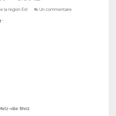
de la région Est
Un commentaire
z
:
Metz-ville: 8h02